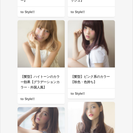
ー】
ッシュ】
to Style!!
to Style!!
【髪型】ハイトーンのカラ
【髪型】ピンク系のカラー
ー効果【グラデーションカ
【秋色・色持ち】
ラー・外国人風】
to Style!!
to Style!!