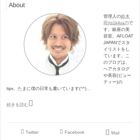
About
管理人の
鈴木
司(ts1k4sa7)
で
す。銀座の美
容室、AFLOAT
JAPANでスタ
イリストをし
ています。こ
のブログは、
ヘアカタログ
や美容(ビュー
ティー)の
tips、たまに僕の日常も書いています(^^)…
続きを読む
Twitter
Facebook
Mail