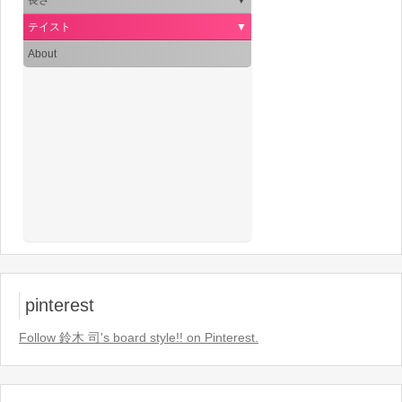
テイスト
▼
About
pinterest
Follow 鈴木 司's board style!! on Pinterest.